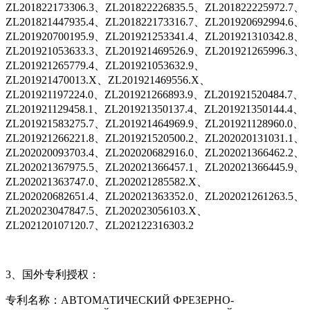
ZL201822173306.3、ZL201822226835.5、ZL201822225972.7、
ZL201821447935.4、ZL201822173316.7、ZL201920692994.6、
ZL201920700195.9、ZL201921253341.4、ZL201921310342.8、
ZL201921053633.3、ZL201921469526.9、ZL201921265996.3、
ZL201921265779.4、ZL201921053632.9、
ZL201921470013.X、ZL201921469556.X、
ZL201921197224.0、ZL201921266893.9、ZL201921520484.7、
ZL201921129458.1、ZL201921350137.4、ZL201921350144.4、
ZL201921583275.7、ZL201921464969.9、ZL201921128960.0、
ZL201921266221.8、ZL201921520500.2、ZL202020131031.1、
ZL202020093703.4、ZL202020682916.0、ZL202021366462.2、
ZL202021367975.5、ZL202021366457.1、ZL202021366445.9、
ZL202021363747.0、ZL202021285582.X、
ZL202020682651.4、ZL202021363352.0、ZL202021261263.5、
ZL202023047847.5、ZL202023056103.X、
ZL202120107120.7、ZL202122316303.2
3、国外专利授权：
专利名称：АВТОМАТИЧЕСКИЙ ФРЕЗЕРНО-