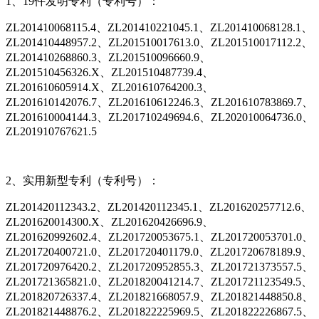
1、19件发明专利（专利号）：
ZL201410068115.4、ZL201410221045.1、ZL201410068128.1、
ZL201410448957.2、ZL201510017613.0、ZL201510017112.2、
ZL201410268860.3、ZL201510096660.9、
ZL201510456326.X、ZL201510487739.4、
ZL201610605914.X、ZL201610764200.3、
ZL201610142076.7、ZL201610612246.3、ZL201610783869.7、
ZL201610004144.3、ZL201710249694.6、ZL202010064736.0、
ZL201910767621.5
2、实用新型专利（专利号）：
ZL201420112343.2、ZL201420112345.1、ZL201620257712.6、
ZL201620014300.X、ZL201620426696.9、
ZL201620992602.4、ZL201720053675.1、ZL201720053701.0、
ZL201720400721.0、ZL201720401179.0、ZL201720678189.9、
ZL201720976420.2、ZL201720952855.3、ZL201721373557.5、
ZL201721365821.0、ZL201820041214.7、ZL201721123549.5、
ZL201820726337.4、ZL201821668057.9、ZL201821448850.8、
ZL201821448876.2、ZL201822225969.5、ZL201822226867.5、